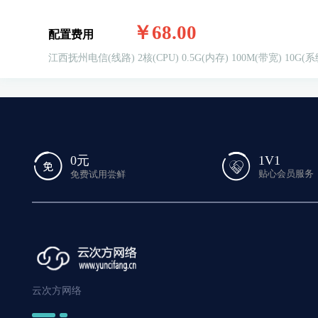
￥68.00
配置费用
江西抚州电信(线路)
2核(CPU)
0.5G(内存)
100M(带宽)
10G(系
1V1
0元
贴心会员服务
免费试用尝鲜
云次方网络