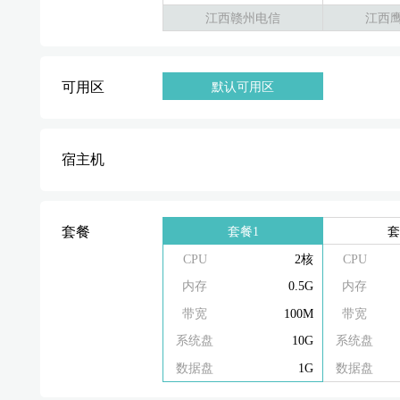
江西赣州电信
江西
可用区
默认可用区
宿主机
套餐1
套
套餐
CPU
2核
CPU
内存
0.5G
内存
带宽
100M
带宽
系统盘
10G
系统盘
数据盘
1G
数据盘