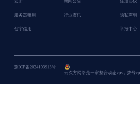
云IP
新闻公告
注册协议
服务器租用
行业资讯
隐私声明
创宇信用
举报中心
豫ICP备2024103913号
云次方网络是一家整合动态vps，拨号v