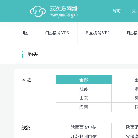
首页
云
J区
C区拨号VPS
E区拨号VPS
F区拨
购买
全部
区域
江苏
山东
海南
陕西西安电信
陕西
线路
江苏扬州电信
安徽