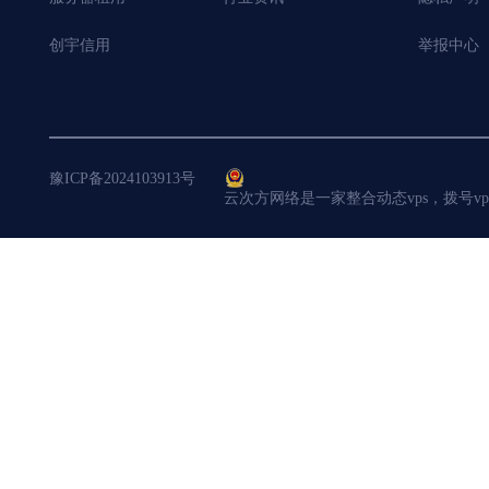
创宇信用
举报中心
豫ICP备2024103913号
云次方网络是一家整合动态vps，拨号v