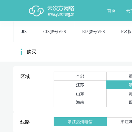
首页
云
J区
C区拨号VPS
E区拨号VPS
F区拨
购买
全部
区域
江苏
山东
海南
浙江温州电信
浙江
线路