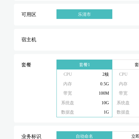
可用区
乐清市
宿主机
套餐1
套
套餐
CPU
2核
CPU
内存
0.5G
内存
带宽
100M
带宽
系统盘
10G
系统盘
数据盘
1G
数据盘
业务标识
自动命名
立