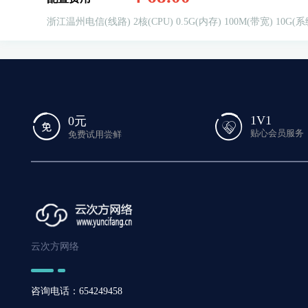
浙江温州电信(线路)
2核(CPU)
0.5G(内存)
100M(带宽)
10G(系
1V1
0元
贴心会员服务
免费试用尝鲜
云次方网络
咨询电话：654249458